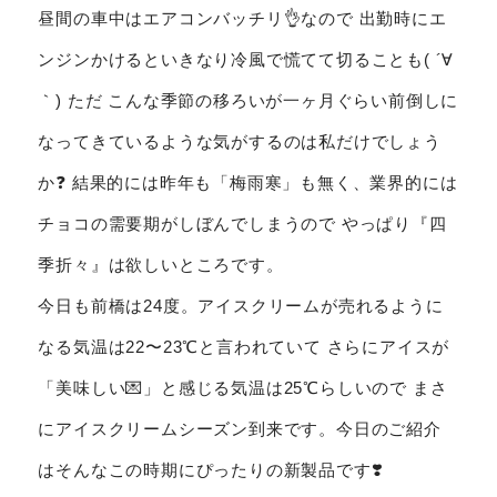
昼間の車中はエアコンバッチリ👌なので 出勤時にエ
ンジンかけるといきなり冷風で慌てて切ることも( ´∀
｀) ただ こんな季節の移ろいが一ヶ月ぐらい前倒しに
なってきているような気がするのは私だけでしょう
か❓ 結果的には昨年も「梅雨寒」も無く、業界的には
チョコの需要期がしぼんでしまうので やっぱり『四
季折々』は欲しいところです。
今日も前橋は24度。アイスクリームが売れるように
なる気温は22〜23℃と言われていて さらにアイスが
「美味しい💌」と感じる気温は25℃らしいので まさ
にアイスクリームシーズン到来です。今日のご紹介
はそんなこの時期にぴったりの新製品です❣️